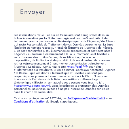
Envoyer
Les informations recueillies sur ce formulaire sont enregistrées dans un
fichier informatisé par La Boite Immo agissant comme Sous-traitant du
traitement pour la gestion de la clientèle/prospects de l'Agence / du Réseau
qui reste Responsable du Traitement de vos Données personnelles. La base
légale du traitement repose sur l'intérêt légitime de l'Agence / du Réseau.
Elles sont conservées jusqu'à demande de suppression et sont destinées à
l'Agence / au Réseau. Conformément à la loi « informatique et libertés »,
vous disposez des droits d’accès, de rectification, d’effacement,
d’opposition, de limitation et de portabilité de vos données. Vous pouvez
retirer votre consentement à tout moment en contactant directement
l’Agence / Le Réseau. Consultez le site
https://cnil.fr/fr
pour plus
d’informations sur vos droits. Si vous estimez, après avoir contacté l'Agence
/ le Réseau, que vos droits « Informatique et Libertés » ne sont pas
respectés, vous pouvez adresser une réclamation à la CNIL. Nous vous
informons de l’existence de la liste d'opposition au démarchage
téléphonique « Bloctel », sur laquelle vous pouvez vous inscrire ici :
https://www.bloctel.gouv.fr
. Dans le cadre de la protection des Données
personnelles, nous vous invitons à ne pas inscrire de Données sensibles
dans le champ de saisie libre.
Ce site est protégé par reCAPTCHA, les
Politiques de Confidentialité
et es
Conditions d'utilisation
de Google s'appliquent.
Espace