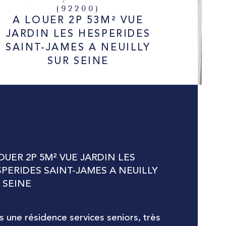
(92200)
A LOUER 2P 53M² VUE
JARDIN LES HESPERIDES
SAINT-JAMES A NEUILLY
SUR SEINE
OUER 2P 5M² VUE JARDIN LES 
PERIDES SAINT-JAMES A NEUILLY 
 SEINE
 une résidence services seniors, très 
istiques
Valeurs
mbre de pièces