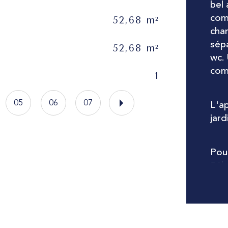
bel
com
52,68 m²
Me
cham
sépa
52,68 m²
Et
wc. 
com
1
As
05
06
07
L'a
jard
Pour
Séb
Les i
expos