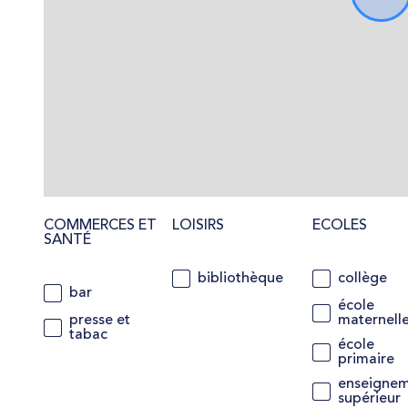
COMMERCES ET
LOISIRS
ECOLES
SANTÉ
bibliothèque
collège
bar
école
presse et
maternell
tabac
école
primaire
enseigne
supérieur