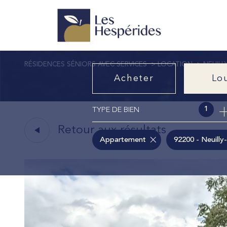
RÉSIDENCES SÉNIORS AVEC SERVICES
LOCATION
NEUILL
Acheter
Lo
1
TYPE DE BIEN
de l'ancien
à l'a
Retour aux résultats
Appartement
92200 - Neuilly