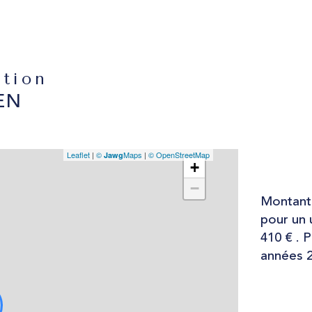
ation
EN
Leaflet
|
©
Maps
|
© OpenStreetMap
Jawg
+
−
Montant 
pour un 
410 € . 
années 2