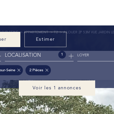
Y SUR SEINE
APPARTEMENT
T2
A LOUER 2P 53M VUE JARDIN L
uer
Estimer
1
LOCALISATION
LOYER
nnée
-sur-Seine
2 Pièces
Voir les
1
annonces