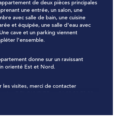
 appartement de deux pièces principales 
prenant une entrée, un salon, une 
ublé
bre avec salle de bain, une cuisine 
rée et équipée, une salle d'eau avec 
age
Une cave et un parking viennent 
pléter l'ensemble.
censeur
ppartement donne sur un ravissant 
in orienté Est et Nord.
 les visites, merci de contacter 
astien DELOUVRIER au 06.32.80.58.83
nformations sur les risques auxquels ce bien est 
é sont disponibles sur le site 
Géorisques