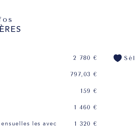
nfos
ÈRES
2 780 €
Sé
797,03 €
159 €
1 460 €
1 320 €
mensuelles les avec