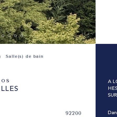
Salle(s) de bain
fos
A L
ELLES
HES
SUR
92200
Dans
Caractér
No