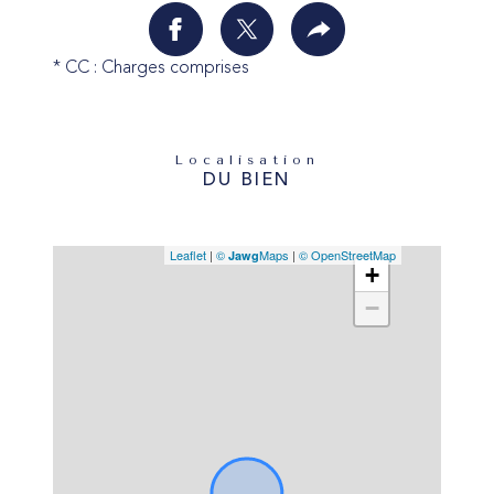
* CC : Charges comprises
Localisation
DU BIEN
Leaflet
|
©
Maps
|
© OpenStreetMap
Jawg
+
−