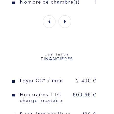
1
Nombre de chambre(s)
Les informations sur les risques 
auxquels ce bien est exposé sont 
disponibles sur le site 
Géorisques
Les infos
FINANCIÈRES
2 400 €
Loyer CC* / mois
600,66 €
Honoraires TTC
charge locataire