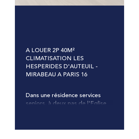
A LOUER 2P 40M² 
CLIMATISATION LES 
HESPERIDES D'AUTEUIL - 
MIRABEAU A PARIS 16
Dans une résidence services 
seniors, à deux pas de l'Eglise 
d'Auteuil, un charmant 
appartement de 40m² 
entièrement refait à neuf et 
climatisé. Entrée, cuisine 