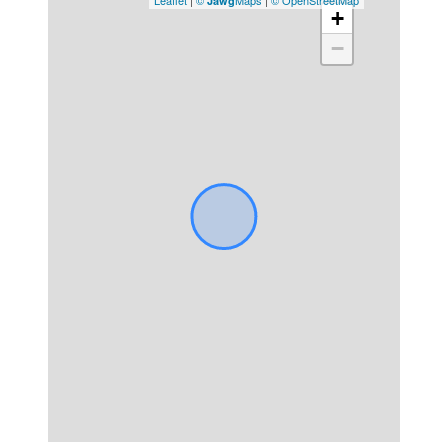
Leaflet
|
©
Maps
|
© OpenStreetMap
Jawg
+
−