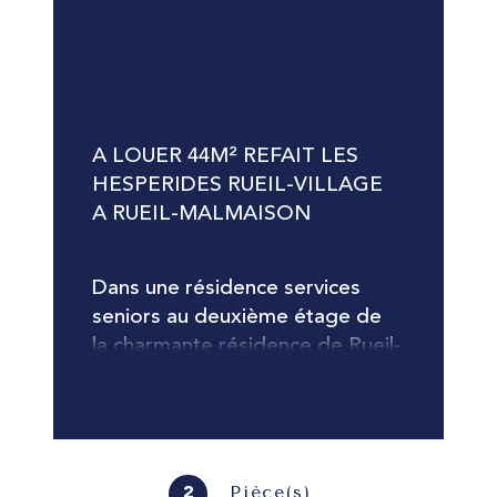
A LOUER 44M² REFAIT LES 
HESPERIDES RUEIL-VILLAGE 
A RUEIL-MALMAISON
Dans une résidence services 
seniors au deuxième étage de 
la charmante résidence de Rueil-
Village, un bel appartement de 
deux pièces principales, 
lumineux et en parfait état, 
comprenant une entrée, un 
séjour, une cuisine 
Pièce(s)
2