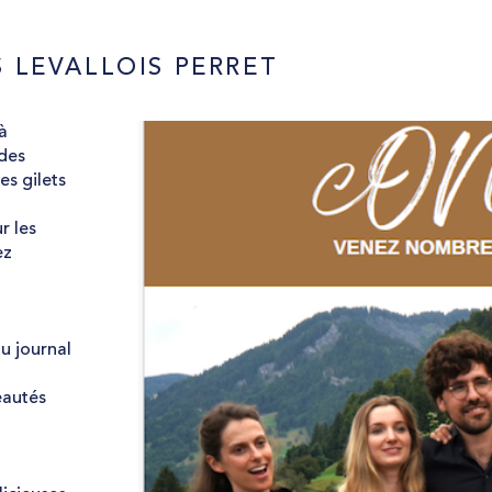
 LEVALLOIS PERRET
à
des
es gilets
r les
ez
u journal
eautés