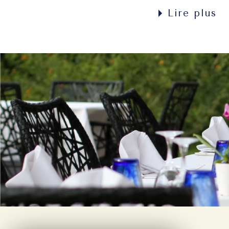
temps de s'ennuyer ! Gymnastique Douce pour le
Lire plus
Corps et Mémoire pour l'Esprit ! Cocktail de
rentrée ! Conférence Repas &ag...