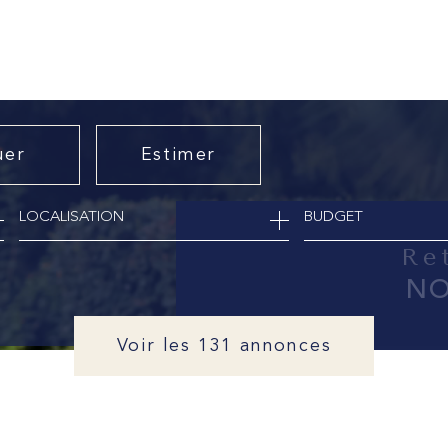
uer
Estimer
BUDGET
nnée
R
NO
Voir les
131
annonces