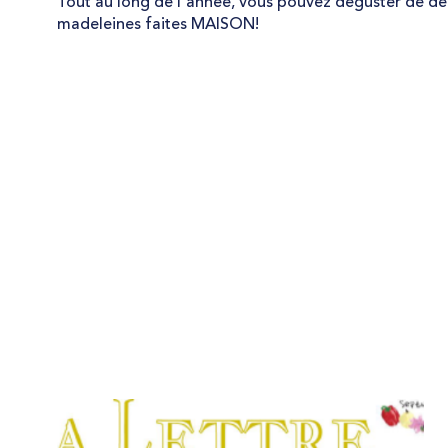
Tout au long de l'année, vous pouvez déguster de dél
madeleines faites MAISON!