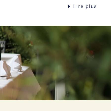
l'ambiance de la salle ou du jardin s'en trouve
Lire plus
transformée: couleur, odeur, décoration,
vêtement ...un vrai dépaysement sans se
déplace...