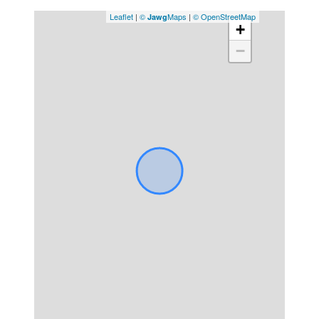
Leaflet
|
©
Maps
|
© OpenStreetMap
Jawg
+
−