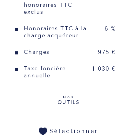
honoraires TTC
complémentaire ou bien pour 
exclus
organiser un rendez-vous de 
visite, vous pouvez contacter 
6 %
Honoraires TTC à la
Sabine Vailland au 07 87 14 39 
charge acquéreur
82 ou svailland@leshesperides.fr
975 €
Charges
Les informations sur les risques 
auxquels ce bien est exposé sont 
1 030 €
Taxe foncière
disponibles sur le site 
Géorisques
annuelle
Nos
OUTILS
Sélectionner