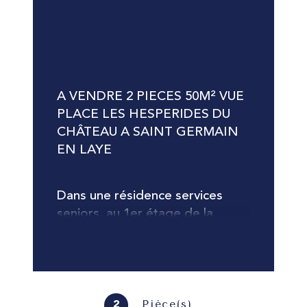
A VENDRE 2 PIECES 50M² VUE 
PLACE LES HESPERIDES DU 
CHÂTEAU A SAINT GERMAIN 
EN LAYE
Dans une résidence services 
seniors, au 1er étage de la 
résidence, bel appartement de 
deux pièces principales à 
rénover. Entrée, salon exposé 
au Nord, cuisine, chambre, salle 
d'eau et wc séparés. Cave et 
Pièce(s)
2