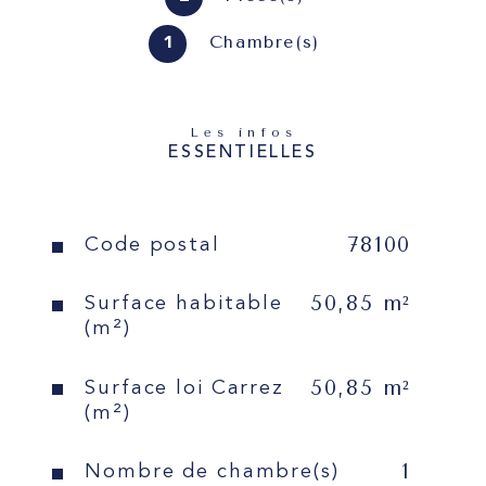
parking.
Chambre(s)
1
Idéal pour les personnes 
n'aimant pas la chaleur.
Les infos
ESSENTIELLES
Sébastien DELOUVRIER 06 32 
80 58 83
78100
Caractéristiques
Valeurs
Code postal
50,85 m²
Surface habitable
(m²)
Résidence services "Les 
Hespérides du Château" Un 
50,85 m²
Surface loi Carrez
cadre de vie privilégié 
(m²)
Construite en 1988, cette 
résidence non médicalisée 
1
Nombre de chambre(s)
offre sécurité, confort et 