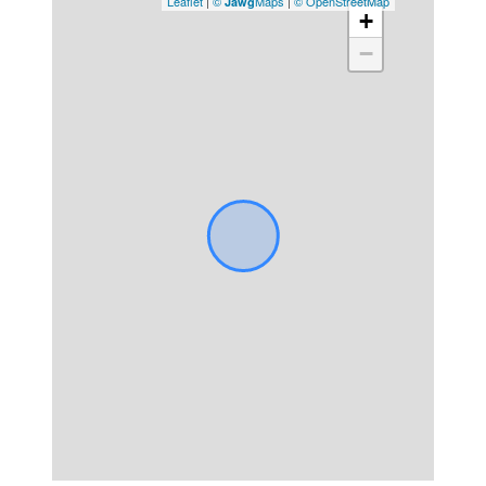
Leaflet
|
©
Maps
|
© OpenStreetMap
Jawg
+
−