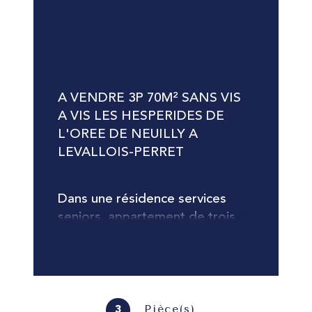
A VENDRE 3P 70M² SANS VIS 
A VIS LES HESPERIDES DE 
L'OREE DE NEUILLY A 
LEVALLOIS-PERRET
Dans une résidence services 
seniors, appartement de trois 
pièces à vendre en résidence 
services senior - Confort et 
sérénité Situé au cinquième 
étage de la résidence, cet 
élégant appartement de 3 
Pièce(s)
3