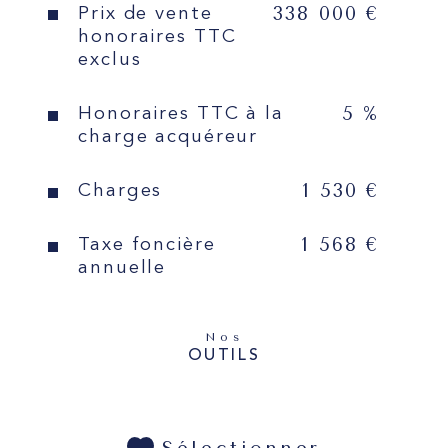
Chambres d'hôtes pour 
338 000 €
Prix de vente
honoraires TTC
recevoir vos proches. 
exclus
Idéalement située à Levallois-
Perret, entre les stations de 
5 %
Honoraires TTC à la
métro Anatole France et Pont 
charge acquéreur
de Levallois, cette résidence se 
trouve dans un quartier 
1 530 €
Charges
résidentiel prisé, à 
proximitÃéde Neuilly-sur-Seine. 
1 568 €
Une opportunité rare à 
Taxe foncière
annuelle
découvrir !
Pour tout renseignements, 
Nos
OUTILS
merci de contacter Sébastien 
DELOUVRIER au: 06.32.80.58.83.