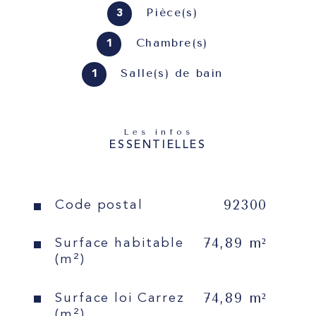
appartement de 3 pièces 
Pièce(s)
3
principales de 75 m² se 
Chambre(s)
1
compose d'un salon avec 
balcon exposé Sud-Ouest, 
Salle(s) de bain
1
d'une chambre d'appoint ou 
bureau, d'une chambre au Nord-
Est ainsi que d'une cuisine 
Les infos
séparée complètement équipée 
ESSENTIELLES
et aménagée, d'une salle d'eau 
avec toilettes et d'une salle de 
bain séparée. Résidence 
92300
Caractéristiques
Valeurs
Code postal
services "Les Hespérides de 
l'Orée de Neuilly" Un cadre de 
74,89 m²
Surface habitable
vie privilégié, construite en 
(m²)
1992, cette résidence non 
médicalisée offre sécurité, 
74,89 m²
Surface loi Carrez
confort et services adaptés aux 
(m²)