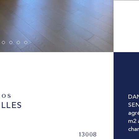
fos
DAN
ELLES
SEN
agr
m2 a
cha
13008
Caractér
No