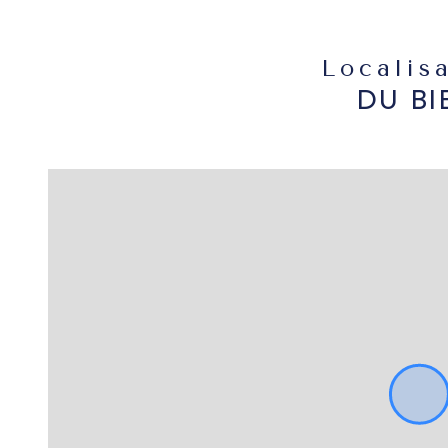
Localis
DU BI