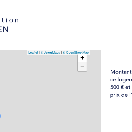
ation
EN
Leaflet
|
©
Maps
|
© OpenStreetMap
Jawg
+
−
Montant 
ce logem
500 € et
prix de l