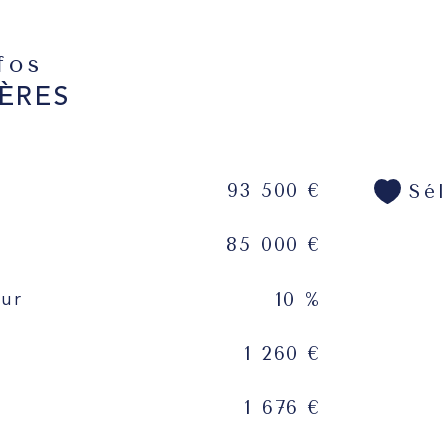
Les i
nfos
expos
ÈRES
93 500 €
Sé
85 000 €
10 %
eur
1 260 €
1 676 €