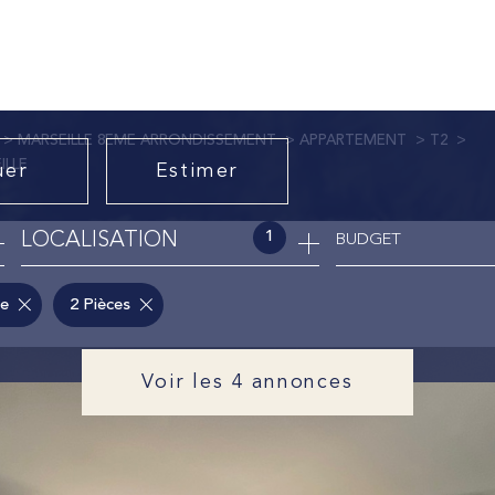
MARSEILLE 8EME ARRONDISSEMENT
APPARTEMENT
T2
ILLE
uer
Estimer
1
LOCALISATION
BUDGET
nnée
le
2 Pièces
Voir les
4
annonces