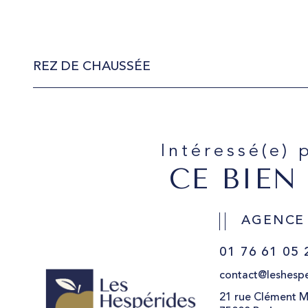
REZ DE CHAUSSÉE
Intéressé(e) 
CE BIEN
AGENCE
01 76 61 05 
contact@leshespe
21 rue Clément M