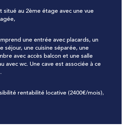
st situé au 2ème étage avec une vue 
age
agée,
e
comprend une entrée avec placards, un 
de salle d'eau
e séjour, une cuisine séparée, une 
bre avec accès balcon et une salle 
u avec wc. Une cave est associée à ce 
.
ibilité rentabilité locative (2400€/mois),
r tous renseignement, votre 
eiller Immobilier : Jessica 
ARELLI 06 30 61 15 80 ou 
farelli@leshesperides.fr