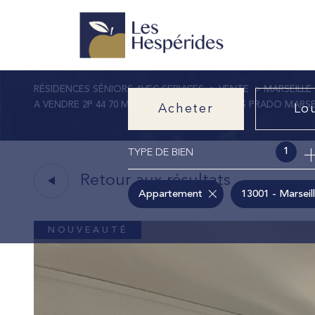
RÉSIDENCES SÉNIORS AVEC SERVICES
VENTE
MARSEILLE
A VENDRE 2P 44 70 M BALCON LES HESPERIDES PRADO MARSE
Acheter
Lo
1
TYPE DE BIEN
de l'ancien
à l'a
Retour aux résultats
Appartement
13001 - Marseil
NOUVEAUTÉ