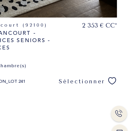
2 353 €
CC*
ncourt (92100)
ANCOURT -
ICES SENIORS -
CES
hambre(s)
Sélectionner
ON_LOT 241