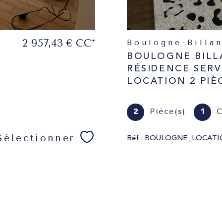
2 957,43 €
CC*
Boulogne-Billa
S
BOULOGNE BILL
RÉSIDENCE SERV
LOCATION 2 PIÈ
Pièce(s)
C
2
1
Sélectionner
Réf : BOULOGNE_LOCATI