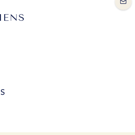
IENS
NS