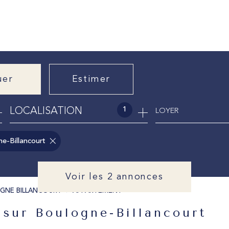
uer
Estimer
1
LOCALISATION
LOYER
nnée
e-Billancourt
Voir les
2
annonces
GNE BILLANCOURT
APPARTEMENT
 sur Boulogne-Billancourt